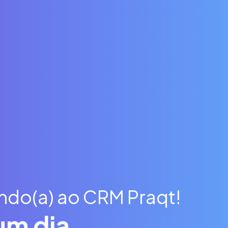
do(a) ao CRM Praqt!
um dia