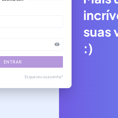
incrív
suas 
:)
ENTRAR
Esqueceu sua senha?